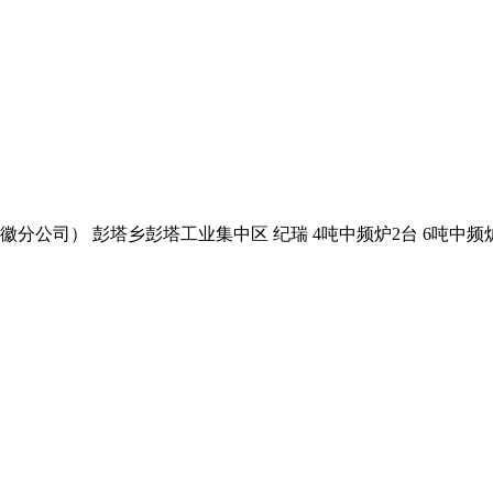
公司） 彭塔乡彭塔工业集中区 纪瑞 4吨中频炉2台 6吨中频炉