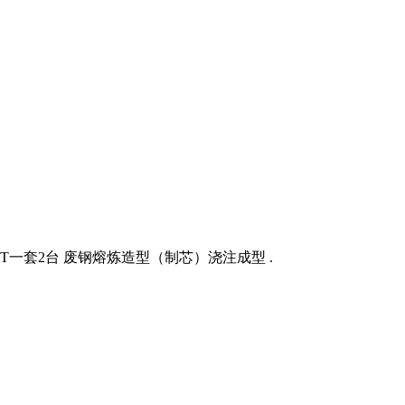
一套2台 废钢熔炼造型（制芯）浇注成型 .