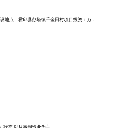
地点：霍邱县彭塔镇千金田村项目投资：万 .
）状态,以从事制造业为主。