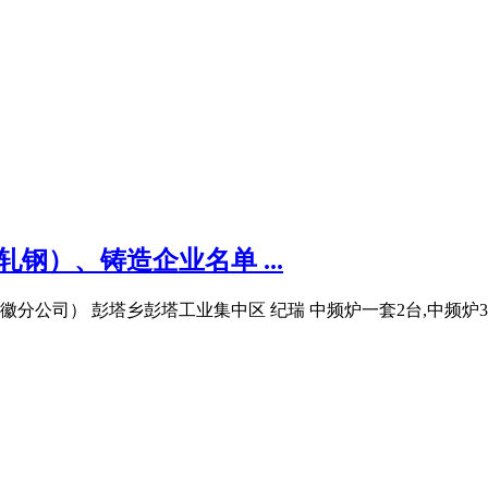
钢）、铸造企业名单 ...
公司） 彭塔乡彭塔工业集中区 纪瑞 中频炉一套2台,中频炉3T