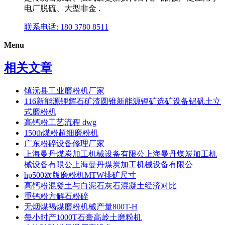
电厂脱硫、大型非金 .
联系电话: 180 3780 8511
Menu
相关文章
镇沅县工业磨粉机厂家
116新能源锂辉石矿渣圆锥新能源锂矿选矿设备铝矾土立
式磨粉机
高钙粉工艺流程 dwg
150th煤粉超细磨粉机
广东粉碎设备修理厂家
上海曼丹煤炭加工机械设备有限公上海曼丹煤炭加工机
械设备有限公上海曼丹煤炭加工机械设备有限公
hp500欧版磨粉机MTW排矿尺寸
高钙粉混凝土与白泥石灰石混凝土经济对比
重钙粉方解石粉碎
无烟煤褐煤磨粉机械产量800T-H
每小时产1000T石膏高岭土磨粉机