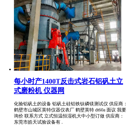
每小时产1400T反击式岩石铝矾土立
式磨粉机 仪器网
化验铝矾土的设备 铝矾土硅铝铁钛磷镁测试仪 供应商：
鹤壁市山城区英特仪器仪表厂 鹤壁英特 dt60a 面议 我要
询价 联系方式 立式恒温恒湿机大中小型订做 供应商：
东莞市皓天试验设备有 .