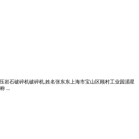
G液压岩石破碎机破碎机,姓名张东东上海市宝山区顾村工业园湄星
...