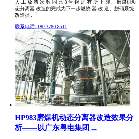
人 工 放 渣 次 数 同 比 3 号 锅 炉 有 所 下 降。 磨煤机动
态分离器 改造的完成为下一步燃烧 器 改 造、脱硝系统
改造提 .
联系电话: 180 3780 8511
HP983磨煤机动态分离器改造效果分
析——以广东粤电集团 ...