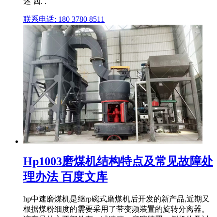
述 四. .
联系电话: 180 3780 8511
Hp1003磨煤机结构特点及常见故障处
理办法 百度文库
hp中速磨煤机是继rp碗式磨煤机后开发的新产品,近期又
根据煤粉细度的需要采用了带变频装置的旋转分离器。