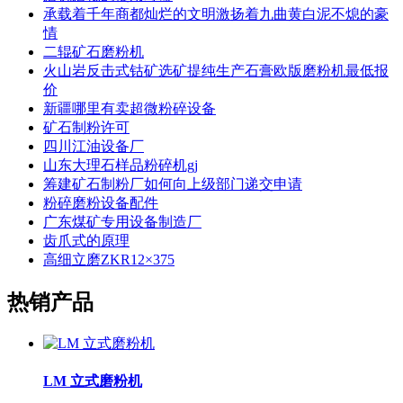
承载着千年商都灿烂的文明激扬着九曲黄白泥不熄的豪
情
二辊矿石磨粉机
火山岩反击式钴矿选矿提纯生产石膏欧版磨粉机最低报
价
新疆哪里有卖超微粉碎设备
矿石制粉许可
四川江油设备厂
山东大理石样品粉碎机gj
筹建矿石制粉厂如何向上级部门递交申请
粉碎磨粉设备配件
广东煤矿专用设备制造厂
齿爪式的原理
高细立磨ZKR12×375
热销产品
LM 立式磨粉机