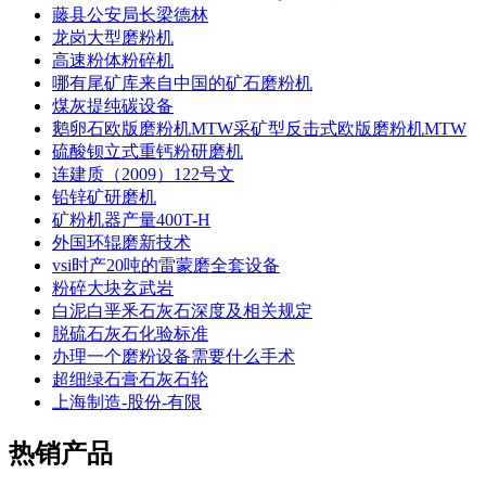
藤县公安局长梁德林
龙岗大型磨粉机
高速粉体粉碎机
哪有尾矿库来自中国的矿石磨粉机
煤灰提纯碳设备
鹅卵石欧版磨粉机MTW采矿型反击式欧版磨粉机MTW
硫酸钡立式重钙粉研磨机
连建质（2009）122号文
铅锌矿研磨机
矿粉机器产量400T-H
外国环辊磨新技术
vsi时产20吨的雷蒙磨全套设备
粉碎大块玄武岩
白泥白垩釆石灰石深度及相关规定
脱硫石灰石化验标准
办理一个磨粉设备需要什么手术
超细绿石膏石灰石轮
上海制造-股份-有限
热销产品