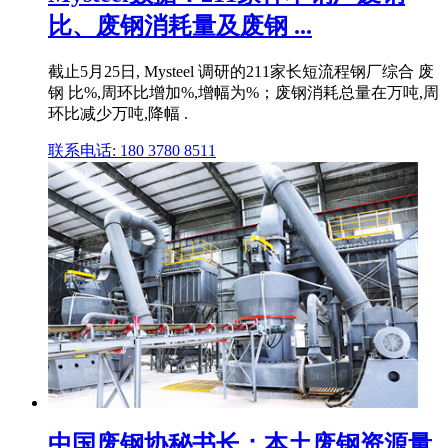
比、废钢消耗量及废钢 ...
截止5月25日, Mysteel 调研的211家长短流程钢厂综合 废
钢 比%,周环比增加%,增幅为%；废钢消耗总量在万吨,周
环比减少万吨,降幅 .
联系电话: 180 3780 8511
中国废钢协秘书长：本土废钢资源量