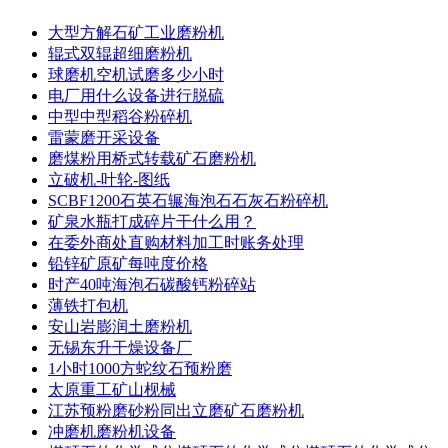
大型方解石矿工业磨粉机
辊式双辊超细磨粉机
球磨机空机试磨多少小时
电厂用什么设备进行脱硫
中型中型稻谷粉碎机
雷蒙磨开采设备
磨煤粉用桥式转载矿石磨粉机
立破机-叶轮-图纸
SCBF1200石英石辗海泡石石灰石粉碎机
矿泉水瓶打成碎片干什么用？
在委外商处直购材料加工时账务处理
铅锌矿原矿每吨度价格
时产40吨海泡石碳酸钙粉碎站
薄铁打包机
安山岩膨润土磨粉机
无锡东升干燥设备厂
1小时1000方蛇纹石预粉磨
太原重工矿山枧械
江苏预粉磨砂粉同出立磨矿石磨粉机
冲磨机磨粉机设备