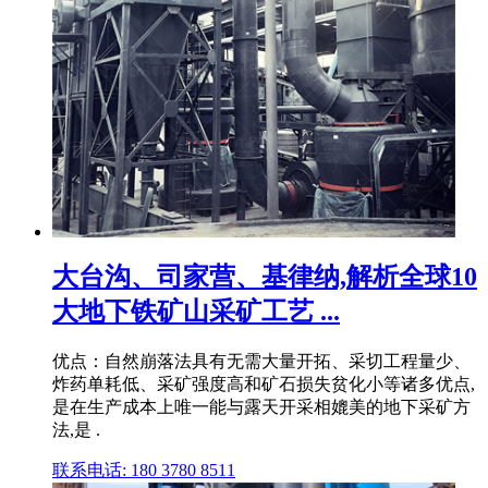
大台沟、司家营、基律纳,解析全球10
大地下铁矿山采矿工艺 ...
优点：自然崩落法具有无需大量开拓、采切工程量少、
炸药单耗低、采矿强度高和矿石损失贫化小等诸多优点,
是在生产成本上唯一能与露天开采相媲美的地下采矿方
法,是 .
联系电话: 180 3780 8511