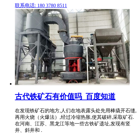
联系电话: 180 3780 8511
古代铁矿石有价值吗_百度知道
在发现铁矿石的地方,人们在地表露头处先用棒撬开石缝,
再用火烧（火爆法）,经过冷缩热胀,使其破碎,采取矿石.
在河南、江苏、黑龙江等地一些古铁矿遗址,发现有竖
井、斜井和 .