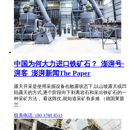
中国为何大力进口铁矿石？_澎湃号·
湃客_澎湃新闻The Paper
露天开采是使用采掘设备在敞露状态下,以山坡露天或凹
陷露天的方式,逐个阶段向下剥离岩石和采出铁矿石的一
种采矿方法 。看这阵仗,就知道采矿有多难 （德国莱茵
兰 .
联系电话: 180 3780 8511