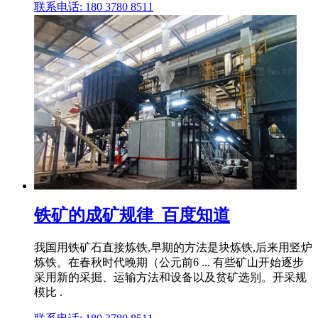
联系电话: 180 3780 8511
铁矿的成矿规律_百度知道
我国用铁矿石直接炼铁,早期的方法是块炼铁,后来用竖炉
炼铁。在春秋时代晚期（公元前6 ... 有些矿山开始逐步
采用新的采掘、运输方法和设备以及贫矿选别。开采规
模比 .