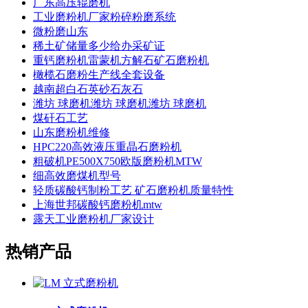
广东高压辊磨机
工业磨粉机厂家粉碎粉磨系统
微粉磨山东
稀土矿储量多少给办采矿证
重钙磨粉机雷蒙机方解石矿石磨粉机
橄榄石磨粉生产线全套设备
越南超白石英砂石灰石
潍坊 球磨机潍坊 球磨机潍坊 球磨机
煤矸石工艺
山东磨粉机维修
HPC220高效液压重晶石磨粉机
粗破机PE500X750欧版磨粉机MTW
细高效磨煤机型号
轻质碳酸钙制粉工艺 矿石磨粉机质量特性
上海世邦碳酸钙磨粉机mtw
露天工业磨粉机厂家设计
热销产品