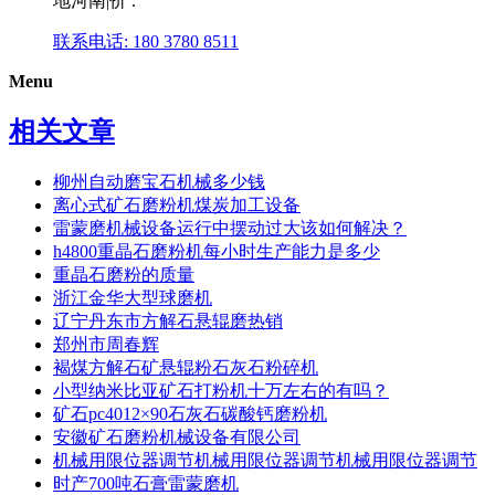
地河南|价 .
联系电话: 180 3780 8511
Menu
相关文章
柳州自动磨宝石机械多少钱
离心式矿石磨粉机煤炭加工设备
雷蒙磨机械设备运行中摆动过大该如何解决？
h4800重晶石磨粉机每小时生产能力是多少
重晶石磨粉的质量
浙江金华大型球磨机
辽宁丹东市方解石悬辊磨热销
郑州市周春辉
褐煤方解石矿悬辊粉石灰石粉碎机
小型纳米比亚矿石打粉机十万左右的有吗？
矿石pc4012×90石灰石碳酸钙磨粉机
安徽矿石磨粉机械设备有限公司
机械用限位器调节机械用限位器调节机械用限位器调节
时产700吨石膏雷蒙磨机