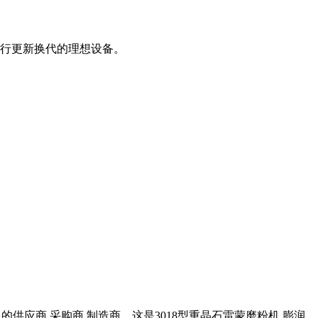
进行更新换代的理想设备。
供应商,采购商,制造商。这是3018型重晶石雷蒙磨粉机 膨润