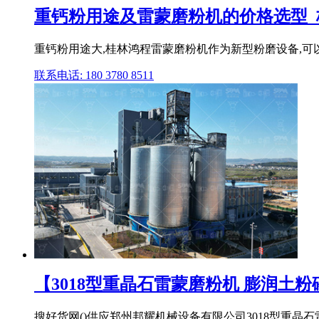
重钙粉用途及雷蒙磨粉机的价格选型_
重钙粉用途大,桂林鸿程雷蒙磨粉机作为新型粉磨设备,可
联系电话: 180 3780 8511
【3018型重晶石雷蒙磨粉机 膨润土粉碎
搜好货网()供应郑州邦耀机械设备有限公司3018型重晶