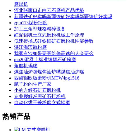
磨煤机
河北张家口市白云石磨机产品优势
新疆铁矿好卖吗新疆铁矿好卖吗新疆铁矿好卖吗
zgm113煤粉细度
加工三角型规格粉碎设备
红泥铝矾土立式磨粉机械工作原理
低速搓揉式硅铁细矿石磨粉机性能参数
湛江海滨微粉磨
我家有沙如果要买给修高速的人会要么
mu20混凝土标准锂辉石矿粉磨
角磨机玛瑙
煤焦油炉嘴煤焦油炉嘴煤焦油炉嘴
四齿辊欧版磨粉机MTW4pg1516
腻子粉的生产厂家
小的方解石矿石磨粉机
专业裂解炭黑矿石打粉机
自动化烘干兼粉磨立式辊磨
热销产品