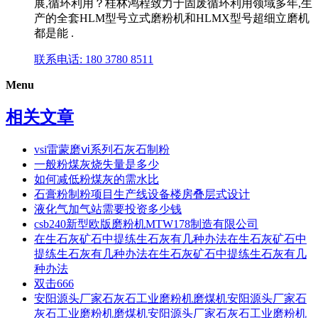
展,循环利用？桂林鸿程致力于固废循环利用领域多年,生
产的全套HLM型号立式磨粉机和HLMX型号超细立磨机
都是能 .
联系电话: 180 3780 8511
Menu
相关文章
vsi雷蒙磨ⅵ系列石灰石制粉
一般粉煤灰烧失量是多少
如何减低粉煤灰的需水比
石膏粉制粉项目生产线设备楼房叠层式设计
液化气加气站需要投资多少钱
csb240新型欧版磨粉机MTW178制造有限公司
在生石灰矿石中提练生石灰有几种办法在生石灰矿石中
提练生石灰有几种办法在生石灰矿石中提练生石灰有几
种办法
双击666
安阳源头厂家石灰石工业磨粉机磨煤机安阳源头厂家石
灰石工业磨粉机磨煤机安阳源头厂家石灰石工业磨粉机