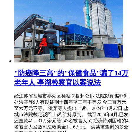
"防癌降三高"的"保健食品"骗了14万
老年人 亭湖检察官以案说法
经江苏省盐城市亭湖区检察院提起公诉,法院以诈骗罪判
处洪某等9人有期徒刑十四年至三年不等,罚金三百万元
至六万元不等。 洪某等人提出上诉。 2024年1月22日,盐
城市法院裁定驳回上诉,维持原判。 截至2024年4月,已发
还赃款41．31万余元给247名被害人,对经济特别困难的4
名被害人发放司法救助金1．6万元。 洪某被查封的多处