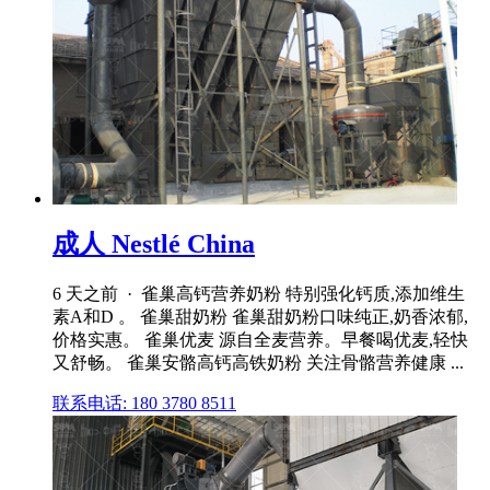
成人 Nestlé China
6 天之前 · 雀巢高钙营养奶粉 特别强化钙质,添加维生
素A和D 。 雀巢甜奶粉 雀巢甜奶粉口味纯正,奶香浓郁,
价格实惠。 雀巢优麦 源自全麦营养。早餐喝优麦,轻快
又舒畅。 雀巢安骼高钙高铁奶粉 关注骨骼营养健康 ...
联系电话: 180 3780 8511