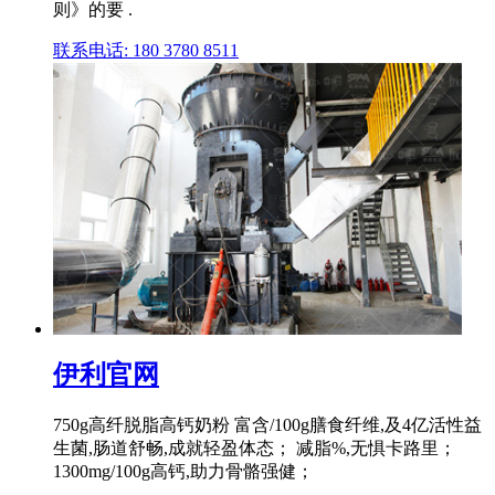
则》的要 .
联系电话: 180 3780 8511
伊利官网
750g高纤脱脂高钙奶粉 富含/100g膳食纤维,及4亿活性益
生菌,肠道舒畅,成就轻盈体态； 减脂%,无惧卡路里；
1300mg/100g高钙,助力骨骼强健；