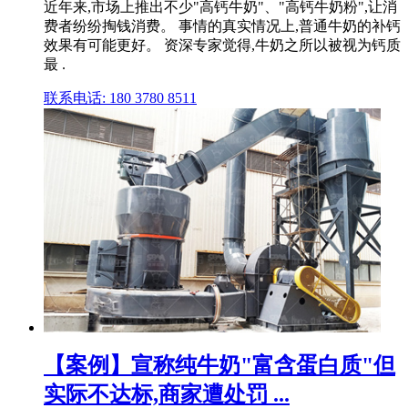
近年来,市场上推出不少"高钙牛奶"、"高钙牛奶粉",让消
费者纷纷掏钱消费。 事情的真实情况上,普通牛奶的补钙
效果有可能更好。 资深专家觉得,牛奶之所以被视为钙质
最 .
联系电话: 180 3780 8511
【案例】宣称纯牛奶"富含蛋白质"但
实际不达标,商家遭处罚 ...