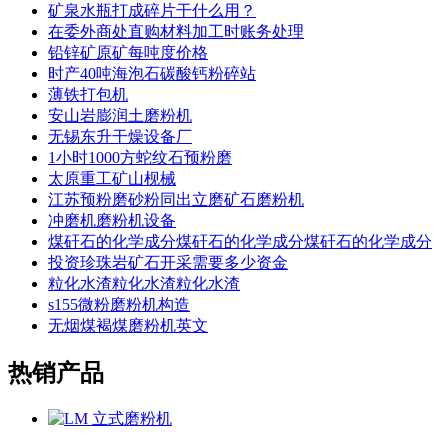
矿泉水瓶打成碎片干什么用？
在委外商处直购材料加工时账务处理
铅锌矿原矿每吨度价格
时产40吨海泡石碳酸钙粉碎站
薄铁打包机
安山岩膨润土磨粉机
无锡东升干燥设备厂
1小时1000方蛇纹石预粉磨
太原重工矿山枧械
江苏预粉磨砂粉同出立磨矿石磨粉机
冲磨机磨粉机设备
煤矸石的化学成分煤矸石的化学成分煤矸石的化学成分
投资珍珠岩矿石开采需要多少资金
粒化水渣粒化水渣粒化水渣
s155微粉磨粉机构造
无烟煤褐煤磨粉机英文
热销产品