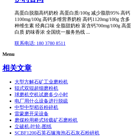
高蛋白脱脂高钙奶粉 高蛋白质/100g 减少脂肪95% 高钙
1100mg/100g 高钙多维营养奶粉 高钙1120mg/100g 含多
种维生素 经典口味 全脂甜奶粉 富含钙700mg/100g 高蛋
白质 奶味香浓 全国统一服务热线 ...
联系电话: 180 3780 8511
Menu
相关文章
大型方解石矿工业磨粉机
辊式双辊超细磨粉机
球磨机空机试磨多少小时
电厂用什么设备进行脱硫
中型中型稻谷粉碎机
雷蒙磨开采设备
磨煤粉用桥式转载矿石磨粉机
立破机-叶轮-图纸
SCBF1200石英石辗海泡石石灰石粉碎机