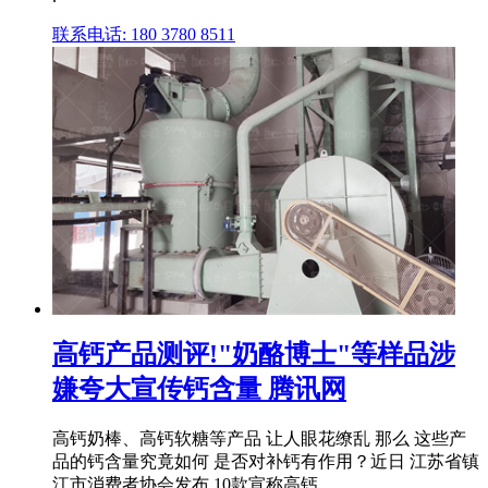
联系电话: 180 3780 8511
高钙产品测评!"奶酪博士"等样品涉
嫌夸大宣传钙含量 腾讯网
高钙奶棒、高钙软糖等产品 让人眼花缭乱 那么 这些产
品的钙含量究竟如何 是否对补钙有作用？近日 江苏省镇
江市消费者协会发布 10款宣称高钙 ...