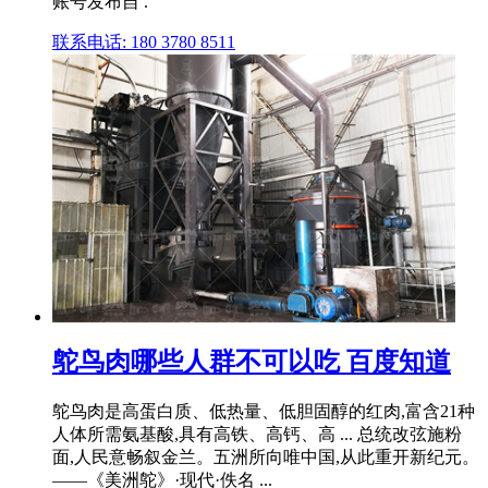
账号发布自 .
联系电话: 180 3780 8511
鸵鸟肉哪些人群不可以吃 百度知道
鸵鸟肉是高蛋白质、低热量、低胆固醇的红肉,富含21种
人体所需氨基酸,具有高铁、高钙、高 ... 总统改弦施粉
面,人民意畅叙金兰。五洲所向唯中国,从此重开新纪元。
——《美洲鸵》·现代·佚名 ...