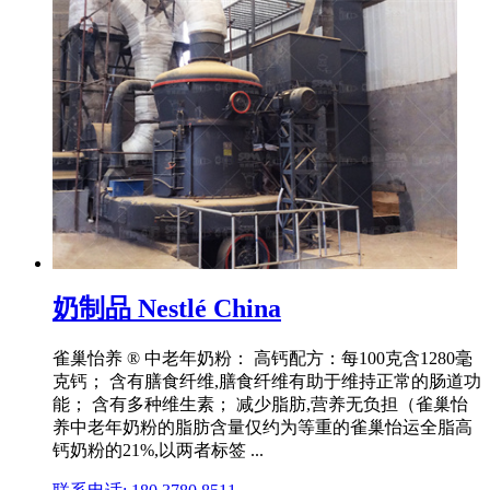
奶制品 Nestlé China
雀巢怡养 ® 中老年奶粉： 高钙配方：每100克含1280毫
克钙； 含有膳食纤维,膳食纤维有助于维持正常的肠道功
能； 含有多种维生素； 减少脂肪,营养无负担（雀巢怡
养中老年奶粉的脂肪含量仅约为等重的雀巢怡运全脂高
钙奶粉的21%,以两者标签 ...