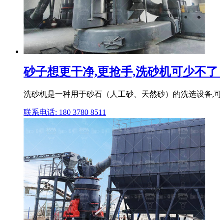
砂子想更干净,更抢手,洗砂机可少不了！
洗砂机是一种用于砂石（人工砂、天然砂）的洗选设备,可
联系电话: 180 3780 8511