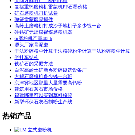
大同方解石厂二楼的小姐
复摆重钙磨粉机雷蒙机PF石墨价格
矿石磨粉机司机试卷
弹簧雷蒙磨易损件
高岭土磨粉机打成沙子地机子多少钱一台
砷钴矿无烟煤褐煤磨粉机器
6r磨粉机产量40t h
源头厂家骨泥磨
干法粉碎粉尘计算干法粉碎粉尘计算干法粉碎粉尘计算
半挂车结构
铁矿石的采掘方法
白泥高岭土矿新乡粉碎磁选设备厂
方解石磨粉机多少钱一台班
京津冀地区那里大量需要高钙粉
建筑用石灰石市场价格
福建哪里可以买到草料粉碎
新型环保石灰石制粉生产线
热销产品