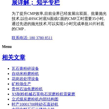
展详解； 知乎专栏
为了提升CMP效率,目前业界已经发展出双面、批量抛光
技术,以往4HSiC衬底Si面或C面的CMP工时需要35小时,
通过先进的抛光技术,可以实现1小时完成单批10片衬底
的CMP .
联系电话: 180 3780 8511
Menu
相关文章
瓦石膏粉碎设备
自动米粉磨粉机
花岗岩处理设备
矿粉场生产
贵州石油焦磨粉机
XS制粉机械石英电石泥磨粉机雷蒙磨
立式煤炭磨粉机内部结构图
时产10001700吨砂石直砂机