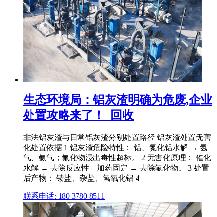
生态环境局：铝灰渣明确为危废,企业
处置攻略来了！_回收
非法铝灰渣与日常铝灰渣分别处置路径 铝灰渣处置无害
化处置依据 1 铝灰渣危险特性： 铝、氮化铝水解 → 氢
气、氨气；氟化物浸出毒性超标。 2 无害化原理： 催化
水解 → 去除反应性；加药固定 → 去除氟化物。 3 处置
后产物： 铵盐、杂盐、氢氧化铝 4
联系电话: 180 3780 8511