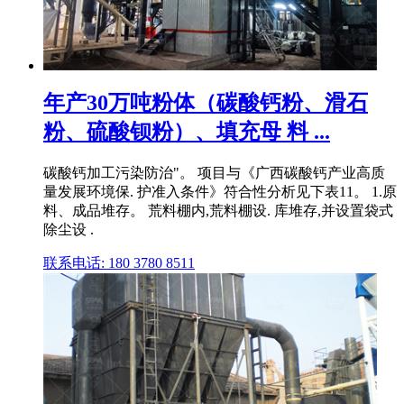
年产30万吨粉体（碳酸钙粉、滑石
粉、硫酸钡粉）、填充母 料 ...
碳酸钙加工污染防治"。 项目与《广西碳酸钙产业高质
量发展环境保. 护准入条件》符合性分析见下表11。 1.原
料、成品堆存。 荒料棚内,荒料棚设. 库堆存,并设置袋式
除尘设 .
联系电话: 180 3780 8511