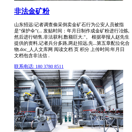
非法金矿粉
山东招远:记者调查偷采倒卖金矿石行为公安人员被指
是"保护伞"(... 发贴时间：年月日制作成金矿粉进行冶炼,
然后进行销售,非法获利,数额巨大."。 根据举报人赵先生
提供的资料,记者兵分多路,两赴招远,先...第五章配位化合
物.doc_人人文库网 阅读文档 页 积分 上传时间:年月日
文档包含非法信 .
联系电话: 180 3780 8511