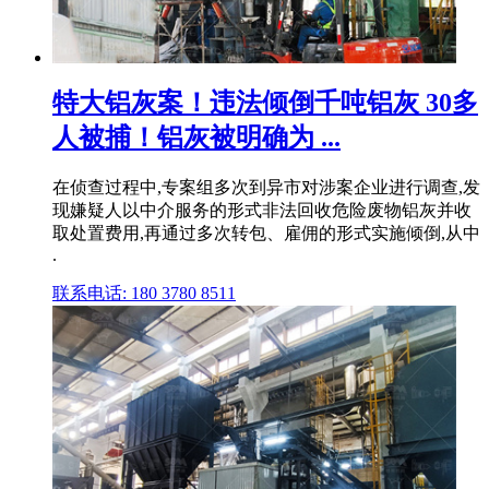
特大铝灰案！违法倾倒千吨铝灰 30多
人被捕！铝灰被明确为 ...
在侦查过程中,专案组多次到异市对涉案企业进行调查,发
现嫌疑人以中介服务的形式非法回收危险废物铝灰并收
取处置费用,再通过多次转包、雇佣的形式实施倾倒,从中
.
联系电话: 180 3780 8511