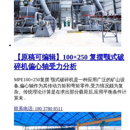
【原稿可编辑】100×250 复摆颚式破
碎机偏心轴受力分析
MPE100×250复摆 颚式破碎机是一种应用广泛的矿山设
备,偏心轴作为其传动力矩和弯矩零件,受力情况颇为复
杂。传统理论计算是在求出部分载荷后,应用平衡条件计
算未 .
联系电话: 180 3780 8511