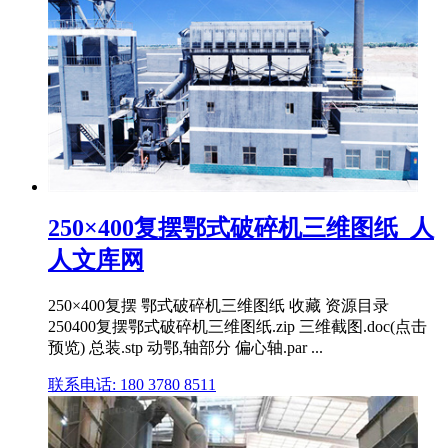
250×400复摆鄂式破碎机三维图纸_人
人文库网
250×400复摆 鄂式破碎机三维图纸 收藏 资源目录
250400复摆鄂式破碎机三维图纸.zip 三维截图.doc(点击
预览) 总装.stp 动鄂,轴部分 偏心轴.par ...
联系电话: 180 3780 8511