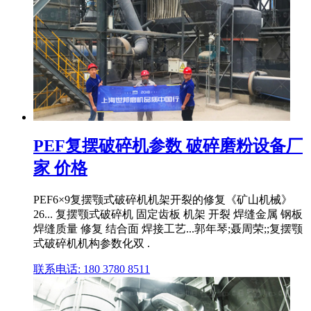
PEF复摆破碎机参数 破碎磨粉设备厂
家 价格
PEF6×9复摆颚式破碎机机架开裂的修复《矿山机械》
26... 复摆颚式破碎机 固定齿板 机架 开裂 焊缝金属 钢板
焊缝质量 修复 结合面 焊接工艺...郭年琴;聂周荣;;复摆颚
式破碎机机构参数化双 .
联系电话: 180 3780 8511