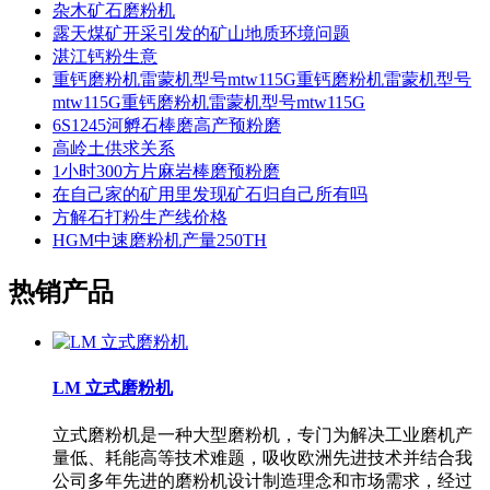
杂木矿石磨粉机
露天煤矿开采引发的矿山地质环境问题
湛江钙粉生意
重钙磨粉机雷蒙机型号mtw115G重钙磨粉机雷蒙机型号
mtw115G重钙磨粉机雷蒙机型号mtw115G
6S1245河孵石棒磨高产预粉磨
高岭土供求关系
1小时300方片麻岩棒磨预粉磨
在自己家的矿用里发现矿石归自己所有吗
方解石打粉生产线价格
HGM中速磨粉机产量250TH
热销产品
LM 立式磨粉机
立式磨粉机是一种大型磨粉机，专门为解决工业磨机产
量低、耗能高等技术难题，吸收欧洲先进技术并结合我
公司多年先进的磨粉机设计制造理念和市场需求，经过