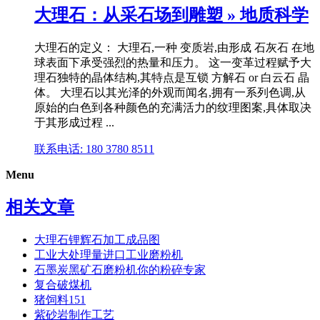
大理石：从采石场到雕塑 » 地质科学
大理石的定义： 大理石,一种 变质岩,由形成 石灰石 在地
球表面下承受强烈的热量和压力。 这一变革过程赋予大
理石独特的晶体结构,其特点是互锁 方解石 or 白云石 晶
体。 大理石以其光泽的外观而闻名,拥有一系列色调,从
原始的白色到各种颜色的充满活力的纹理图案,具体取决
于其形成过程 ...
联系电话: 180 3780 8511
Menu
相关文章
大理石锂辉石加工成品图
工业大处理量进口工业磨粉机
石墨炭黑矿石磨粉机你的粉碎专家
复合破煤机
猪饲料151
紫砂岩制作工艺