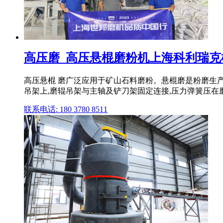
高压磨_高压悬棍磨粉机上海科利瑞克
高压悬棍 磨广泛应用于矿山石料磨粉。悬棍磨是粉磨生产
吊架上,磨辊吊架与主轴及铲刀架固定连接,压力弹簧压在磨辊
联系电话: 180 3780 8511