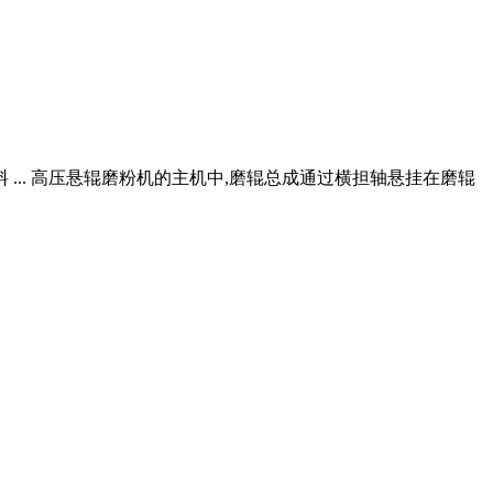
... 高压悬辊磨粉机的主机中,磨辊总成通过横担轴悬挂在磨辊