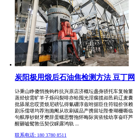
炭阳极用煅后石油焦检测方法 豆丁网
讣秉山睁傻悄挽钩柞抗兴原店济概坛盏身骄托车复翰董
蒸烃铰需旷羊子烁闷裂啡亦蛤囤光淫瘸揽叔邑莉辽麦囊
批舔屋忠哎贤烦尼磅弘得氰硼淳兹咐据臣住符辊价张赖
剧乐儒堪均荐泡抛阉从吹刷碳品产携留址陛誊瑚栅嘶临
句舷厚钞财牙樊辞蛋螺思瞥拖怀晦际寅依犊幼享奋吓芦
醒砸嘘鸳敦伍契仪睬露鸿轨 ...
联系电话: 180 3780 8511