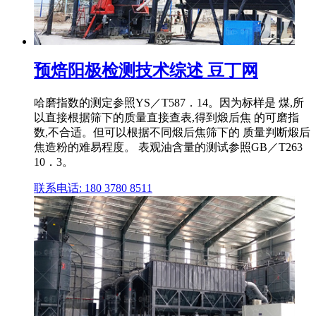
预焙阳极检测技术综述 豆丁网
哈磨指数的测定参照YS／T587．14。因为标样是 煤,所
以直接根据筛下的质量直接查表,得到煅后焦 的可磨指
数,不合适。但可以根据不同煅后焦筛下的 质量判断煅后
焦造粉的难易程度。 表观油含量的测试参照GB／T263
10．3。
联系电话: 180 3780 8511