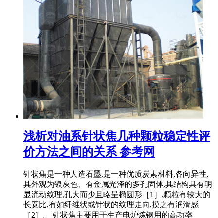
浅析对油系针状焦几种颗粒稳定性评
价方法之间的关系 参考网
针状焦是一种人造石墨,是一种优质炭素材料,各向异性,
其外观为银灰色、有金属光泽的多孔固体,其结构具有明
显流动纹理,孔大而少且略呈椭圆形［1］,颗粒有较大的
长宽比,有如纤维状或针状的纹理走向,摸之有润滑感
［2］。 针状焦主要用于生产电炉炼钢用的高功率