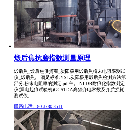
煅后焦抗磨指数测量原理
煅后焦_煅后焦供货商_炭阳极用煅后焦粉末电阻率测试
仪_煅后焦。 满足标准:YST.炭阳极用煅后焦检测方法第
部分:粉末电阻率的测定.pdf主。 NLDB耐痕化指数测定
仪(漏电起痕试验机)GCSTDA高频介电常数及介质损耗
测试仪。
联系电话: 180 3780 8511