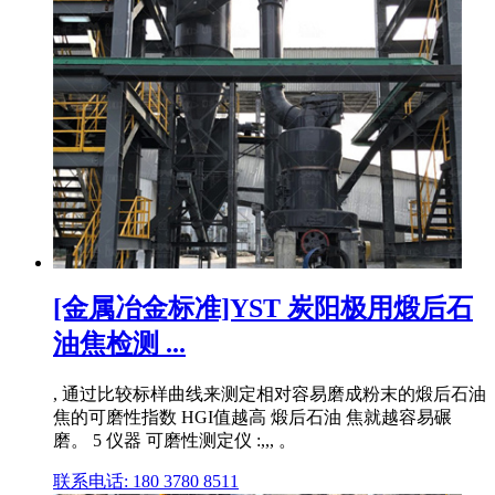
[金属冶金标准]YST 炭阳极用煅后石
油焦检测 ...
, 通过比较标样曲线来测定相对容易磨成粉末的煅后石油
焦的可磨性指数 HGI值越高 煅后石油 焦就越容易碾
磨。 5 仪器 可磨性测定仪 :,,, 。
联系电话: 180 3780 8511