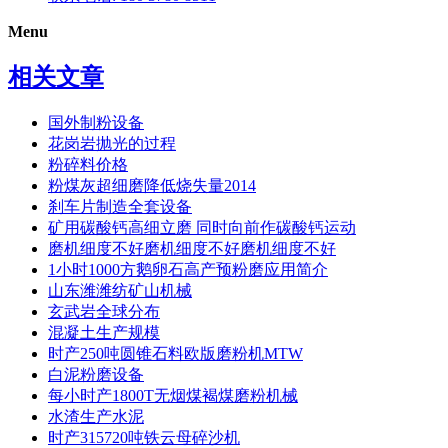
Menu
相关文章
国外制粉设备
花岗岩抛光的过程
粉碎料价格
粉煤灰超细磨降低烧失量2014
刹车片制造全套设备
矿用碳酸钙高细立磨 同时向前作碳酸钙运动
磨机细度不好磨机细度不好磨机细度不好
1小时1000方鹅卵石高产预粉磨应用简介
山东潍潍纺矿山机械
玄武岩全球分布
混凝土生产规模
时产250吨圆锥石料欧版磨粉机MTW
白泥粉磨设备
每小时产1800T无烟煤褐煤磨粉机械
水渣生产水泥
时产315720吨铁云母碎沙机