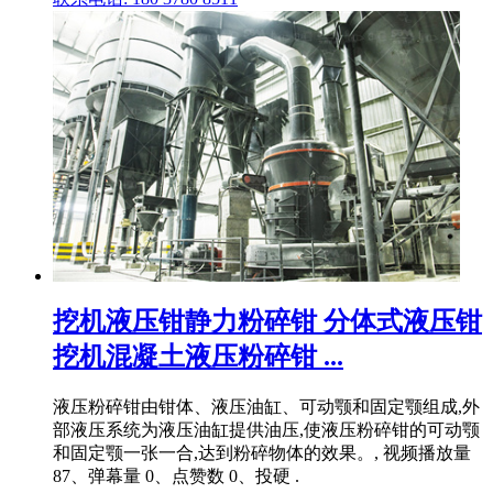
挖机液压钳静力粉碎钳 分体式液压钳
挖机混凝土液压粉碎钳 ...
液压粉碎钳由钳体、液压油缸、可动颚和固定颚组成,外
部液压系统为液压油缸提供油压,使液压粉碎钳的可动颚
和固定颚一张一合,达到粉碎物体的效果。, 视频播放量
87、弹幕量 0、点赞数 0、投硬 .