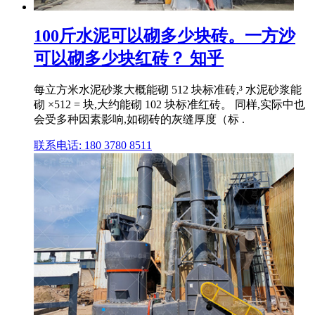
100斤水泥可以砌多少块砖。一方沙
可以砌多少块红砖？ 知乎
每立方米水泥砂浆大概能砌 512 块标准砖,³ 水泥砂浆能
砌 ×512 = 块,大约能砌 102 块标准红砖。 同样,实际中也
会受多种因素影响,如砌砖的灰缝厚度（标 .
联系电话: 180 3780 8511