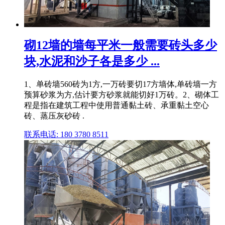
砌12墙的墙每平米一般需要砖头多少
块,水泥和沙子各是多少 ...
1、单砖墙560砖为1方,一万砖要切17方墙体,单砖墙一方
预算砂浆为方,估计要方砂浆就能切好1万砖。2、砌体工
程是指在建筑工程中使用普通黏土砖、承重黏土空心
砖、蒸压灰砂砖 .
联系电话: 180 3780 8511