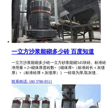
一立方沙浆能砌多少砖 百度知道
一立方沙浆能砌多少砖一立方砂浆能砌545块砖。标准砖
净用量＝2×砌体厚度砖数÷｛砌体厚×（标准砖长＋灰缝
厚）×（标准砖厚＋灰缝厚）｝一砖墙为厚,取灰缝 .
联系电话: 180 3780 8511