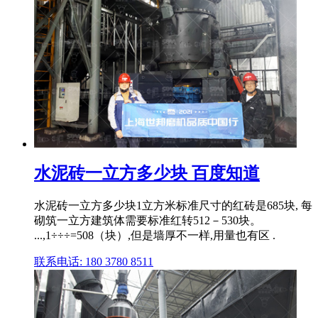
水泥砖一立方多少块 百度知道
水泥砖一立方多少块1立方米标准尺寸的红砖是685块, 每
砌筑一立方建筑体需要标准红转512－530块。
...,1÷÷÷=508（块）,但是墙厚不一样,用量也有区 .
联系电话: 180 3780 8511