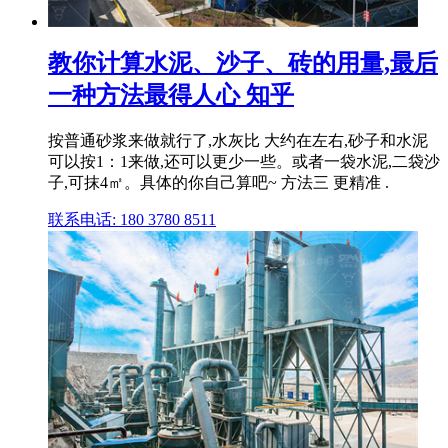
教你计算水泥、沙子、砖的用量,最后
一种方法最得人心 知乎
按普通砂浆来做就行了,水灰比 大约在左右,砂子和水泥
可以按1：1来做,还可以更少一些。或者一袋水泥,二袋沙
子,可抹4㎡。具体的你自己算吧~ 方法三 更精准 .
联系电话: 180 3780 8511