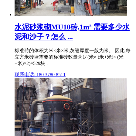
水泥砂浆砌MU10砖,1m³ 需要多少水
泥和沙子？怎么 ...
标准砖的体积为米×米×米,灰缝厚度一般为米。 因此,每
立方米砖墙需要的标准砖数量为1/ (米× (米+米)× (米
+米)×2)≈529块 .
联系电话: 180 3780 8511