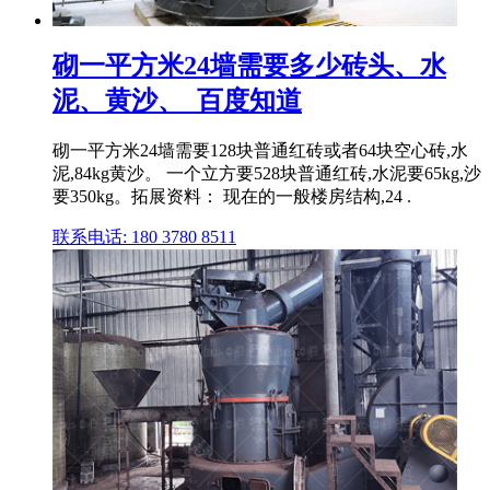
砌一平方米24墙需要多少砖头、水
泥、黄沙、_百度知道
砌一平方米24墙需要128块普通红砖或者64块空心砖,水
泥,84kg黄沙。 一个立方要528块普通红砖,水泥要65kg,沙
要350kg。拓展资料： 现在的一般楼房结构,24 .
联系电话: 180 3780 8511