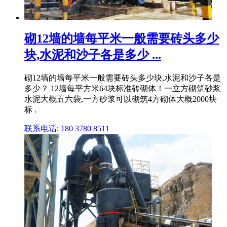
砌12墙的墙每平米一般需要砖头多少
块,水泥和沙子各是多少 ...
砌12墙的墙每平米一般需要砖头多少块,水泥和沙子各是
多少？ 12墙每平方米64块标准砖砌体！一立方砌筑砂浆
水泥大概五六袋,一方砂浆可以砌筑4方砌体大概2000块
标 .
联系电话: 180 3780 8511