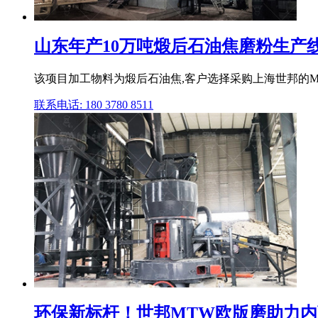
山东年产10万吨煅后石油焦磨粉生产线石
该项目加工物料为煅后石油焦,客户选择采购上海世邦的M
联系电话: 180 3780 8511
环保新标杆！世邦MTW欧版磨助力