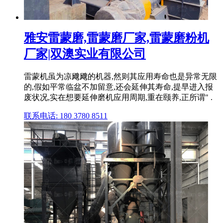
雅安雷蒙磨,雷蒙磨厂家,雷蒙磨粉机
厂家|双澳实业有限公司
雷蒙机虽为凉飕飕的机器,然则其应用寿命也是异常无限
的,假如平常临盆不加留意,还会延伸其寿命,提早进入报
废状况,实在想要延伸磨机应用周期,重在颐养,正所谓" .
联系电话: 180 3780 8511