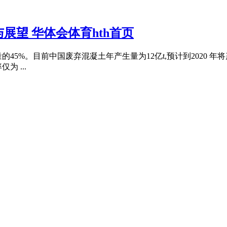
望 华体会体育hth首页
%。目前中国废弃混凝土年产生量为12亿t,预计到2020 年将产生
 ...