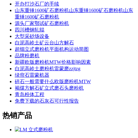
开办打沙石厂的手续
山东重锤1600矿石磨粉机山东重锤1600矿石磨粉机山东
重锤1600矿石磨粉机
源头厂家鄂试矿石磨粉机
四川槽钢轧辊
大型采砂场设备
白泥高岭土矿云台山方解石
超细立式磨粉机平面机构运动简图
品牌粉磨机
新疆欧版磨粉机MTW价格影响因素
白泥高岭土磨粉机雷蒙磨zzjtzg
绿帘石雷蒙机器
碎石一般需要什么欧版磨粉机MTW
褐煤方解石矿立式磨石头磨粉机
青岛粉体工程
免费下载的石灰石可行性报告
热销产品