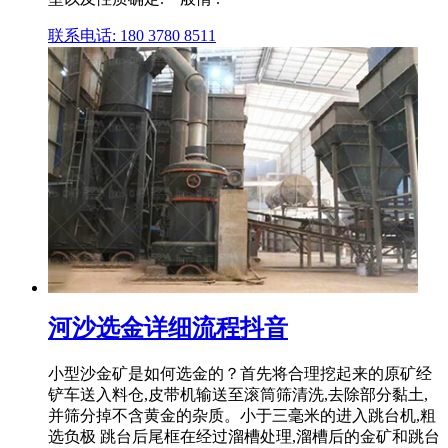
联系电话: 180 3780 8511
河沙选金详细流程抖音
小型沙金矿是如何选金的？首先将合理挖起来的原矿经
铲车送入料仓,皮带机输送至滚筒筛清洗,去除部分黏土,
并筛分掉不含黄金的杂质。小于三毫米的进入跳台机,粗
选负极 跳台后尾框在经过溜槽处理,溜槽后的金矿和跳台