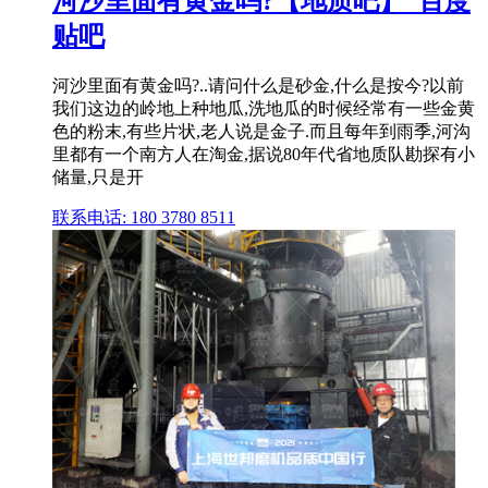
河沙里面有黄金吗?【地质吧】_百度
贴吧
河沙里面有黄金吗?..请问什么是砂金,什么是按今?以前
我们这边的岭地上种地瓜,洗地瓜的时候经常有一些金黄
色的粉末,有些片状,老人说是金子.而且每年到雨季,河沟
里都有一个南方人在淘金,据说80年代省地质队勘探有小
储量,只是开
联系电话: 180 3780 8511