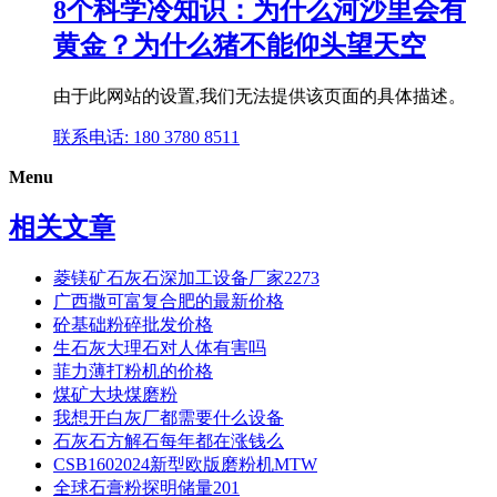
8个科学冷知识：为什么河沙里会有
黄金？为什么猪不能仰头望天空
由于此网站的设置,我们无法提供该页面的具体描述。
联系电话: 180 3780 8511
Menu
相关文章
菱镁矿石灰石深加工设备厂家2273
广西撒可富复合肥的最新价格
砼基础粉碎批发价格
生石灰大理石对人体有害吗
菲力薄打粉机的价格
煤矿大块煤磨粉
我想开白灰厂都需要什么设备
石灰石方解石每年都在涨钱么
CSB1602024新型欧版磨粉机MTW
全球石膏粉探明储量201