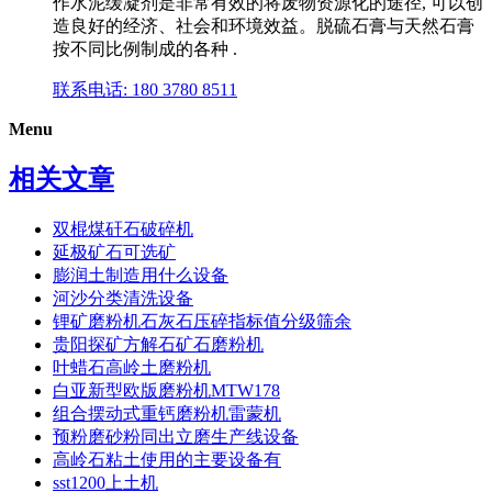
作水泥缓凝剂是非常有效的将废物资源化的途径, 可以创
造良好的经济、社会和环境效益。脱硫石膏与天然石膏
按不同比例制成的各种 .
联系电话: 180 3780 8511
Menu
相关文章
双棍煤矸石破碎机
延极矿石可选矿
膨润土制造用什么设备
河沙分类清洗设备
锂矿磨粉机石灰石压碎指标值分级筛余
贵阳探矿方解石矿石磨粉机
叶蜡石高岭土磨粉机
白亚新型欧版磨粉机MTW178
组合摆动式重钙磨粉机雷蒙机
预粉磨砂粉同出立磨生产线设备
高岭石粘土使用的主要设备有
sst1200上土机