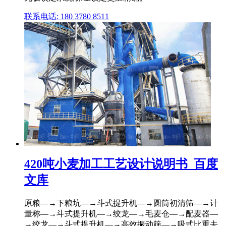
联系电话: 180 3780 8511
420吨小麦加工工艺设计说明书_百度
文库
原粮—→下粮坑—→斗式提升机—→圆筒初清筛—→计
量称—→斗式提升机—→绞龙—→毛麦仓—→配麦器—
→绞龙—→斗式提升机—→高效振动筛—→吸式比重去