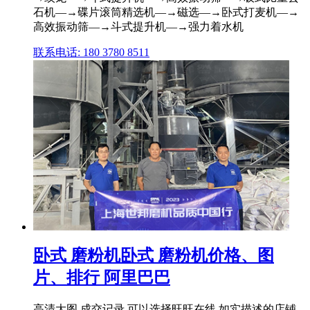
石机—→碟片滚筒精选机—→磁选—→卧式打麦机—→
高效振动筛—→斗式提升机—→强力着水机
联系电话: 180 3780 8511
卧式 磨粉机卧式 磨粉机价格、图
片、排行 阿里巴巴
高清大图,成交记录,可以选择旺旺在线,如实描述的店铺,