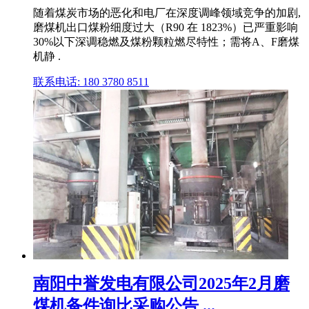
随着煤炭市场的恶化和电厂在深度调峰领域竞争的加剧,
磨煤机出口煤粉细度过大（R90 在 1823%）已严重影响
30%以下深调稳燃及煤粉颗粒燃尽特性；需将A、F磨煤
机静 .
联系电话: 180 3780 8511
南阳中誉发电有限公司2025年2月磨
煤机备件询比采购公告 ...