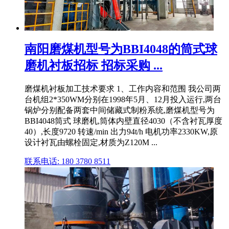
南阳磨煤机型号为BBI4048的筒式球
磨机衬板招标 招标采购 ...
磨煤机衬板加工技术要求 1、工作内容和范围 我公司两
台机组2*350WM分别在1998年5月、12月投入运行,两台
锅炉分别配备两套中间储藏式制粉系统,磨煤机型号为
BBI4048筒式 球磨机,筒体内壁直径4030（不含衬瓦厚度
40）,长度9720 转速/min 出力94t/h 电机功率2330KW,原
设计衬瓦由螺栓固定,材质为Z120M ...
联系电话: 180 3780 8511