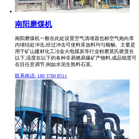
南阳磨煤机
南阳磨煤机一般在此处设置空气清堵器也称空气炮向库
内堵结处冲击,经过冲击可使料库放料均匀顺畅。主要是
用于矿山建材化工冶金火电煤炭等行业粉磨莫氏硬度在
以下,湿度在以下的各种非易燃易爆矿产物料,成品细度可
在目任意调节,例如水泥生熟料石英。
联系电话: 180 3780 8511