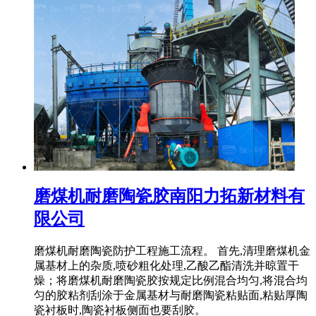
磨煤机耐磨陶瓷胶南阳力拓新材料有
限公司
磨煤机耐磨陶瓷防护工程施工流程。 首先,清理磨煤机金
属基材上的杂质,喷砂粗化处理,乙酸乙酯清洗并晾置干
燥；将磨煤机耐磨陶瓷胶按规定比例混合均匀,将混合均
匀的胶粘剂刮涂于金属基材与耐磨陶瓷粘贴面,粘贴厚陶
瓷衬板时,陶瓷衬板侧面也要刮胶。