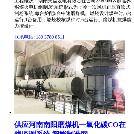
工程概况：南阳天益发电有限责任公司2×600MW超临界
燃煤火电机组制,粉系统形式为：冷一次风机正压直吹式
制粉系统,每台炉配6台中速磨煤机。燃烧设计煤种时,5台
运行,1台备用；燃烧校核煤种时,6台运行。磨煤机抗爆能
力按设计。
联系电话: 180 3780 8511
供应河南南阳磨煤机一氧化碳CO在