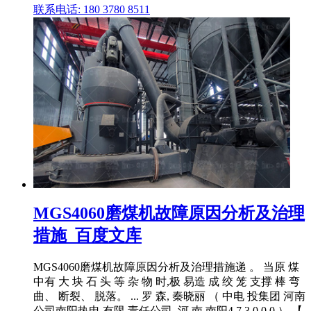
联系电话: 180 3780 8511
MGS4060磨煤机故障原因分析及治理
措施_百度文库
MGS4060磨煤机故障原因分析及治理措施递 。 当原 煤
中有 大 块 石 头 等 杂 物 时,极 易造 成 绞 笼 支撑 棒 弯
曲、 断裂、 脱落。 ... 罗 森, 秦晓丽 （ 中电 投集团 河南
公司南阳热电 有限 责任公司, 河 南 南阳4 7 3 0 0 0 ） 【