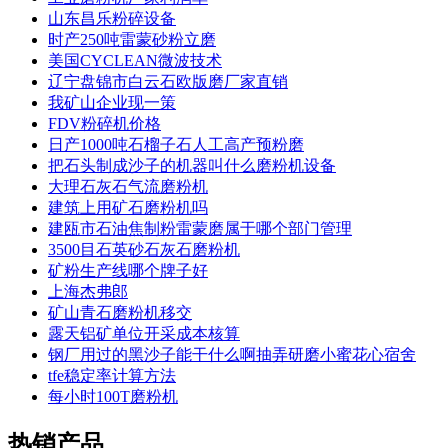
山东昌乐粉碎设备
时产250吨雷蒙砂粉立磨
美国CYCLEAN微波技术
辽宁盘锦市白云石欧版磨厂家直销
我矿山企业现一策
FDV粉碎机价格
日产1000吨石榴子石人工高产预粉磨
把石头制成沙子的机器叫什么磨粉机设备
大理石灰石气流磨粉机
建筑上用矿石磨粉机吗
建瓯市石油焦制粉雷蒙磨属于哪个部门管理
3500目石英砂石灰石磨粉机
矿粉生产线哪个牌子好
上海杰弗郎
矿山青石磨粉机移交
露天铝矿单位开采成本核算
钢厂用过的黑沙子能干什么啊抽弄研磨小蜜花心宿舍
tfe稳定率计算方法
每小时100T磨粉机
热销产品