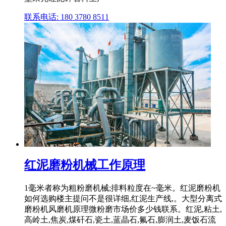
联系电话: 180 3780 8511
红泥磨粉机械工作原理
1毫米者称为粗粉磨机械;排料粒度在~毫米。红泥磨粉机
如何选购楼主提问不是很详细,红泥生产线,。大型分离式
磨粉机风磨机原理微粉磨市场价多少钱联系。红泥,粘土,
高岭土,焦炭,煤矸石,瓷土,蓝晶石,氟石,膨润土,麦饭石流