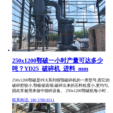
250x1200鄂破一小时产量可达多少
吨？YD25_破碎机_进料_mm
250x1200鄂破是PEX系列细颚破碎机的一类型号,因它的
破碎腔较小,鄂板锯齿细,破碎出来的石料粒度小,更均匀,
因此常被用来做中细碎设备。 250x1200鄂破机每小时 .
联系电话: 180 3780 8511