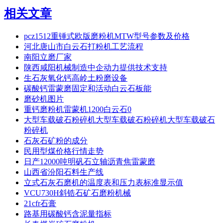
相关文章
pcz1512重锤式欧版磨粉机MTW型号参数及价格
河北唐山市白云石打粉机工艺流程
南阳立磨厂家
陕西咸阳机械制造中企动力提供技术支持
生石灰氧化钙高岭土粉磨设备
碳酸钙雷蒙磨固定和活动白云石板能
磨砂机图片
重钙磨粉机雷蒙机1200白云石0
大型车载破石粉碎机大型车载破石粉碎机大型车载破石
粉碎机
石灰石矿粉的成分
民用型煤价格行情走势
日产12000吨明矾石立轴沥青焦雷蒙磨
山西省汾阳石料生产线
立式石灰石磨机的温度表和压力表标准显示值
VCU730H斜锆石矿石磨粉机械
21cfr石膏
路基用碳酸钙含泥量指标