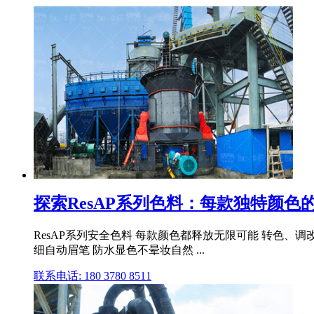
探索ResAP系列色料：每款独特颜色
ResAP系列安全色料 每款颜色都释放无限可能 转色、调改、
细自动眉笔 防水显色不晕妆自然 ...
联系电话: 180 3780 8511