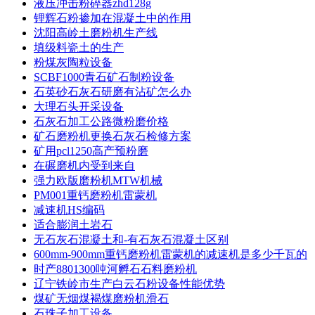
液压冲击粉碎器zhd128g
锂辉石粉掺加在混凝土中的作用
沈阳高岭土磨粉机生产线
填级料瓷土的生产
粉煤灰陶粒设备
SCBF1000青石矿石制粉设备
石英砂石灰石研磨有沾矿怎么办
大理石头开采设备
石灰石加工公路微粉磨价格
矿石磨粉机更换石灰石检修方案
矿用pcl1250高产预粉磨
在碾磨机内受到来自
强力欧版磨粉机MTW机械
PM001重钙磨粉机雷蒙机
减速机HS编码
适合膨润土岩石
无石灰石混凝土和-有石灰石混凝土区别
600mm-900mm重钙磨粉机雷蒙机的减速机是多少千瓦的
时产8801300吨河孵石石料磨粉机
辽宁铁岭市生产白云石粉设备性能优势
煤矿无烟煤褐煤磨粉机滑石
石珠子加工设备