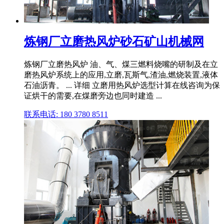
炼钢厂立磨热风炉砂石矿山机械网
炼钢厂立磨热风炉 油、气、煤三燃料烧嘴的研制及在立
磨热风炉系统上的应用,立磨,瓦斯气,渣油,燃烧装置,液体
石油沥青。 ... 详细 立磨用热风炉选型计算在线咨询为保
证烘干的需要,在煤磨旁边也同时建造 ...
联系电话: 180 3780 8511