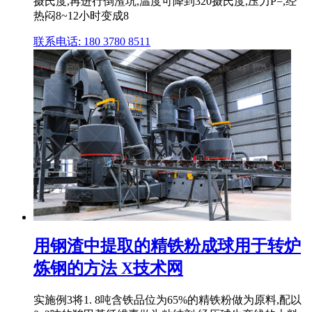
摄氏度,再进行倒渣坑,温度可降到320摄氏度,压力P=,经
热闷8~12小时变成8
联系电话: 180 3780 8511
用钢渣中提取的精铁粉成球用于转炉
炼钢的方法 X技术网
实施例3将1. 8吨含铁品位为65%的精铁粉做为原料,配以