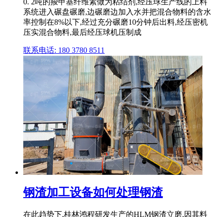
0. 2吨的羧甲基纤维素做为粘结剂,经压球生产线的上料
系统进入碾盘碾磨,边碾磨边加入水并把混合物料的含水
率控制在8%以下,经过充分碾磨10分钟后出料,经压密机
压实混合物料,最后经压球机压制成
联系电话: 180 3780 8511
钢渣加工设备如何处理钢渣
在此趋势下,桂林鸿程研发生产的HLM钢渣立磨,因其料