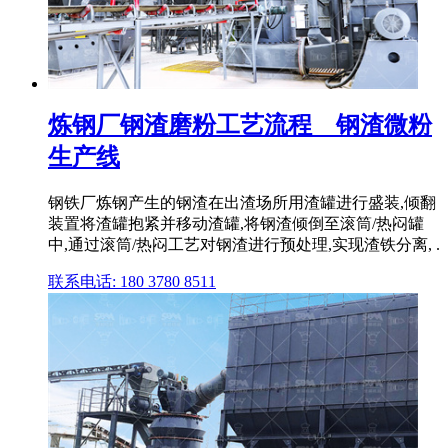
炼钢厂钢渣磨粉工艺流程__钢渣微粉
生产线
钢铁厂炼钢产生的钢渣在出渣场所用渣罐进行盛装,倾翻
装置将渣罐抱紧并移动渣罐,将钢渣倾倒至滚筒/热闷罐
中,通过滚筒/热闷工艺对钢渣进行预处理,实现渣铁分离, .
联系电话: 180 3780 8511