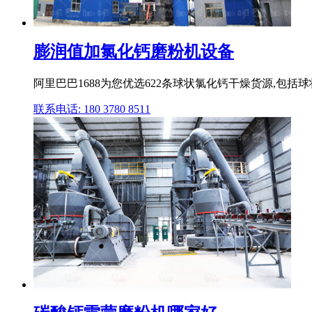
膨润值加氯化钙磨粉机设备
阿里巴巴1688为您优选622条球状氯化钙干燥货源,包括球状
联系电话: 180 3780 8511