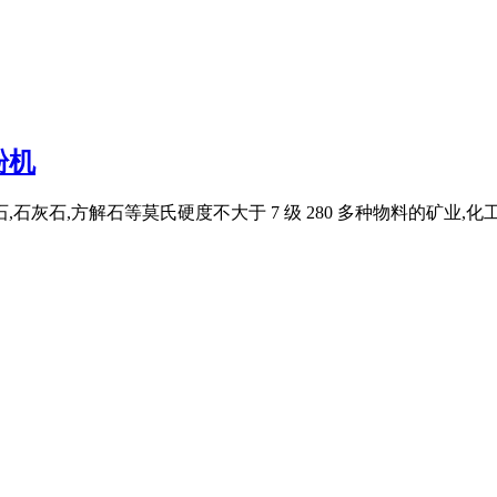
粉机
灰石,方解石等莫氏硬度不大于 7 级 280 多种物料的矿业,化工