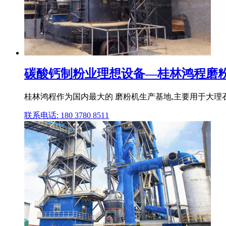
碳酸钙制粉业理想设备—桂林鸿程磨
桂林鸿程作为国内最大的 磨粉机生产基地,主要用于大理石,石
联系电话: 180 3780 8511