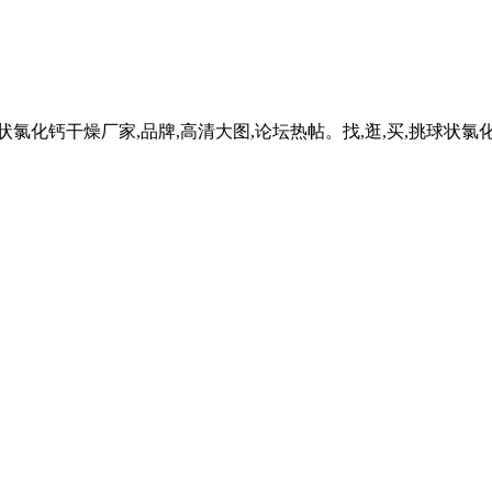
氯化钙干燥厂家,品牌,高清大图,论坛热帖。找,逛,买,挑球状氯化钙干